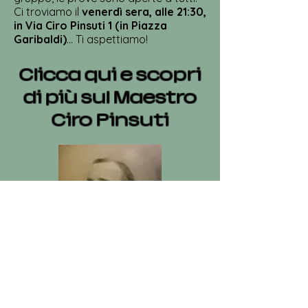
Ci troviamo il
venerdì sera, alle 21:30,
in Via Ciro Pinsuti 1 (in Piazza
Garibaldi)
... Ti aspettiamo!
Clicca qui e scopri
di più sul Maestro
Ciro Pinsuti