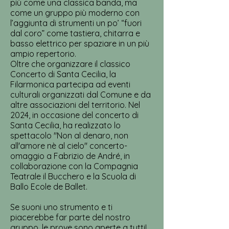
più come una classica banda, ma
come un gruppo più moderno con
l’aggiunta di strumenti un po’ “fuori
dal coro” come tastiera, chitarra e
basso elettrico per spaziare in un più
ampio repertorio.
Oltre che organizzare il classico
Concerto di Santa Cecilia, la
Filarmonica partecipa ad eventi
culturali organizzati dal Comune e da
altre associazioni del territorio. Nel
2024, in occasione del concerto di
Santa Cecilia, ha realizzato lo
spettacolo "Non al denaro, non
all'amore nè al cielo" concerto-
omaggio a Fabrizio de André, in
collaborazione con la Compagnia
Teatrale il Bucchero e la Scuola di
Ballo Ecole de Ballet.
Se suoni uno strumento e ti
piacerebbe far parte del nostro
gruppo, le prove sono aperte a tutti!