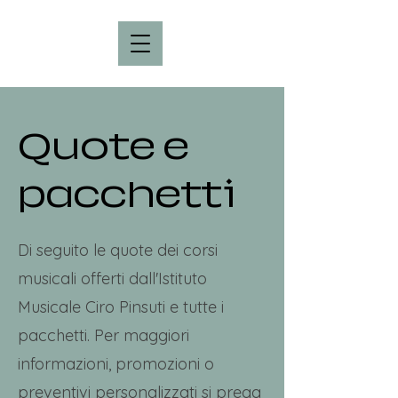
Quote e
pacchetti
Di seguito le quote dei corsi
musicali offerti dall'Istituto
Musicale Ciro Pinsuti e tutte i
pacchetti. Per maggiori
informazioni, promozioni o
preventivi personalizzati si prega