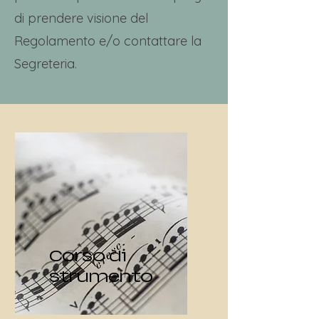
di prendere visione del
Regolamento e/o contattare la
Segreteria.
Corso di
strumento