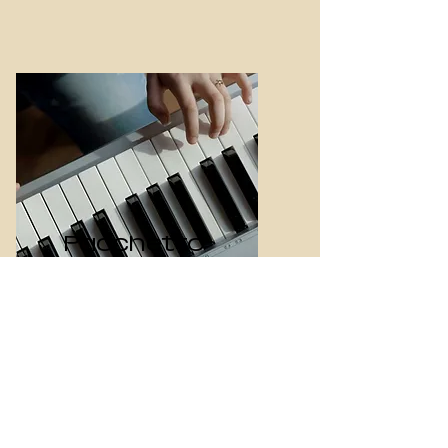
Pacchetto
YOUNG
50€
Lezione settimanale da 30
minuti per bambini che si
approcciano per la prima
volta alla musica.